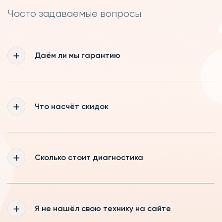
Часто задаваемые вопросы
Даём ли мы гарантию
Да, мы действительно даём гарантию 365
дней на все выполненные нашими
Что насчёт скидок
мастерами работы, а так же на запчасти,
которые были куплены нами
Мы рады постоянному сотрудничеству,
поэтому делаем скидки нашим постоянным
Сколько стоит диагностика
клиентам и пенсионерам
Если вы ремонтируете технику у нас, то
диагностика для Вас будет бесплатной,
Я не нашёл свою технику на сайте
если же вы будете забирать технику, то