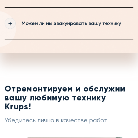
диагностика будет стоить от 490 рублей
Мы регулярно обновляем информацию на
нашем сайте, если же Вам всё-таки не
Можем ли мы эвакуировать вашу технику
удалось найти свою технику, то оставьте
заявку на обратный звонок и наш менеджер
с радостью Вас проконсультирует
Если на выезде мастер не сможет
устранить неисправность на месте, то мы
можем забрать вашу технику в сервис и
отремонтировать её тут
Отремонтируем и обслужим
вашу любимую технику
Krups!
Убедитесь лично в качестве работ