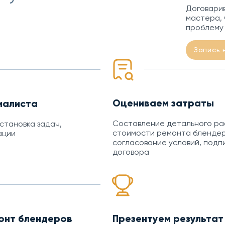
Договарив
мастера, 
проблему
Запись 
Оцениваем затраты
иалиста
Составление детального р
остановка задач,
стоимости ремонта блендер
ации
согласование условий, подп
договора
онт блендеров
Презентуем результат