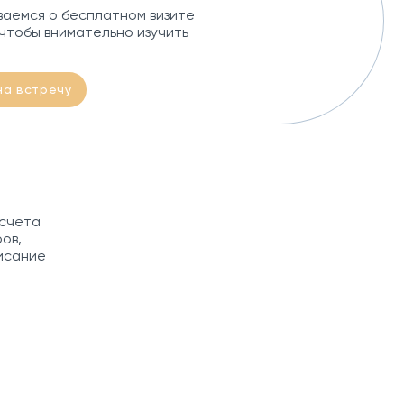
аемся о бесплатном визите
чтобы внимательно изучить
на встречу
асчета
ов,
исание