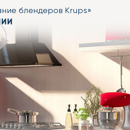
ание блендеров Krups»
НИИ